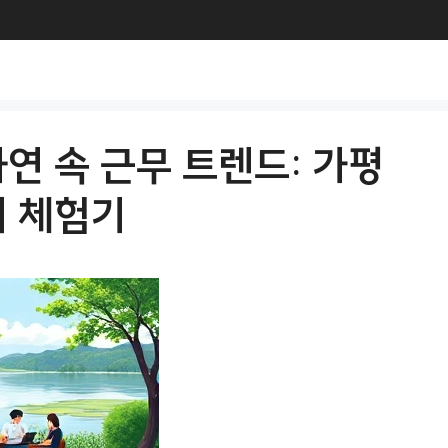
연 속 근무 트렌드: 가평
터 체험기