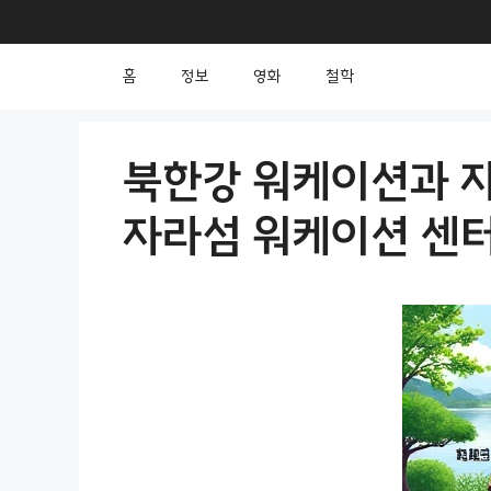
컨
텐
홈
정보
영화
철학
츠
로
건
북한강 워케이션과 자
너
자라섬 워케이션 센
뛰
기