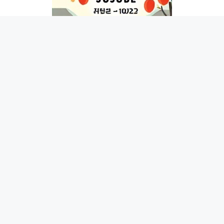
목차
보은대추축제란?