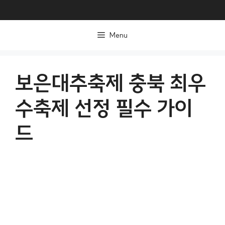
컨
텐
Menu
츠
로
건
보은대추축제 충북 최우
너
수축제 선정 필수 가이
뛰
기
드