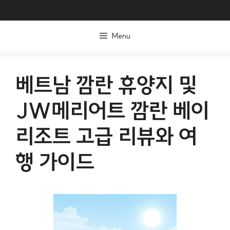
컨
텐
Menu
츠
로
건
베트남 깜란 휴양지 및
너
JW메리어트 깜란 베이
뛰
기
리조트 고급 리뷰와 여
행 가이드