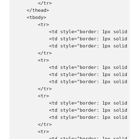
        </tr>

    </thead>

    <tbody>

        <tr>

            <td style="border: 1px solid #d
            <td style="border: 1px solid #dd
            <td style="border: 1px solid #dd
        </tr>

        <tr>

            <td style="border: 1px solid #dd
            <td style="border: 1px solid #dd
            <td style="border: 1px solid #dd
        </tr>

        <tr>

            <td style="border: 1px solid #dd
            <td style="border: 1px solid #dd
            <td style="border: 1px solid #dd
        </tr>

        <tr>

            <td style="border: 1px solid #dd