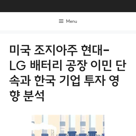
컨
텐
Menu
츠
로
건
미국 조지아주 현대-
너
LG 배터리 공장 이민 단
뛰
기
속과 한국 기업 투자 영
향 분석