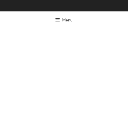
컨
텐
Menu
츠
로
건
너
뛰
기