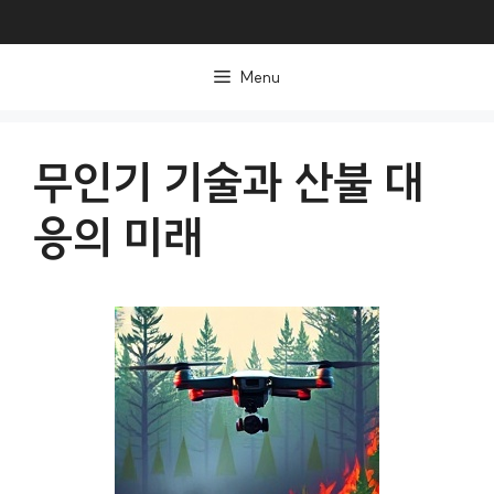
컨
텐
Menu
츠
로
건
무인기 기술과 산불 대
너
응의 미래
뛰
기