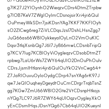
g7IK27J2YIOynhO2WieqzvCDrs4DtmZTrpbw
g7IOB7KeV7ZWgIOyImCDsnojsirXri4jri6QuI
OuPmeyWkSDrr7jsiKDsnYAg7KKF7KKFIOyh
sO2ZlCwg6reg7ZiVLCDqsJzsl7DshLHsnZgg7
JuQ66as66W8IOykkeyalOyLnO2VmOuKlC
Dqsr3tlqXsnbQg7J6I7Jy866mwLCDsnbTripQ
g7KCV7Iug7KCBIOyViOygleqzvCDsobDtmZT
rpbwg7LaU6rWs7ZWY64qUIO2DnOuPhOulv
CDrsJjsmIHtlanri4jri6QuIOuYkO2VnCwg64+
Z7JaRIOuvuOyIoOydgCDrp47snYAg6rK97J
qw7JeQIOuqheyDgeydtOuCmCDrgrTrqbTsnZ
gg7KGw7ZmU66W8IO2Gte2VtCDsnpHtkojs
nYQg7LC97J6R7ZWY64qUIOqzvOygleyXkO
yEnCDsmIHqsJDsnYQg67Cb64qUIO2Kueynl