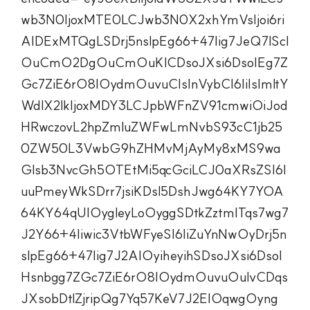
wb3N0IjoxMTE0LCJwb3N0X2xhYmVsIjoi6ri
AIDExMTQgLSDrj5nslpEg66+47Iig7JeQ7IScI
OuCmO2DgOuCmOuKlCDsoJXsi6DsoIEg7Z
Gc7ZiE6rO8IOydmOuvuCIsInVybCI6IiIsImltY
WdlX2lkIjoxMDY3LCJpbWFnZV91cmwiOiJod
HRwczovL2hpZmluZWFwLmNvbS93cC1jb25
0ZW50L3VwbG9hZHMvMjAyMy8xMS9wa
Glsb3NvcGh5OTEtMi5qcGciLCJ0aXRsZSI6I
uuPmeyWkSDrr7jsiKDsl5DshJwg64KY7YOA
64KY64qUIOygleyLoOyggSDtkZztmITqs7wg7
J2Y66+4Iiwic3VtbWFyeSI6IiZuYnNwOyDrj5n
slpEg66+47Iig7J2AIOyiheyihSDsoJXsi6DsoI
Hsnbgg7ZGc7ZiE6rO8IOydmOuvuOulvCDqs
JXsobDtlZjripQg7Yq57KeV7J2EIOqwgOyng