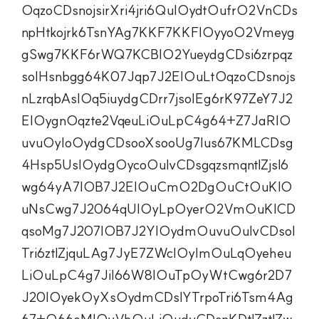
OqzoCDsnojsirXri4jri6QuIOydtOufrO2VnCDs
npHtkojrk6TsnYAg7KKF7KKFIOyyoO2Vmeyg
gSwg7KKF6rWQ7KCBIO2YueydgCDsi6zrpqz
soIHsnbgg64K07Jqp7J2EIOuLtOqzoCDsnojs
nLzrqbAsIOq5iuydgCDrr7jsoIEg6rK97ZeY7J2
EIOygnOqzte2VqeuLiOuLpC4g64+Z7JaRIO
uvuOyIoOydgCDsooXsooUg7Ius67KMLCDsg
4Hsp5UsIOydgOycoOulvCDsgqzsmqntlZjsl6
wg64yA7IOB7J2EIOuCmO2DgOuCtOuKlO
uNsCwg7J2064qUIOyLpOyerO2VmOuKlCD
qsoMg7J207IOB7J2YIOydmOuvuOulvCDsoI
Tri6ztlZjquLAg7JyE7ZWcIOyImOuLqOyeheu
LiOuLpC4g7JiI66W8IOuTpOyWtCwg6r2D7
J20IOyekOyXsOydmCDslYTrpoTri6Tsm4Ag
67+Q66eMIOyVhOuLiOudvCDsnKDtlZztlZw