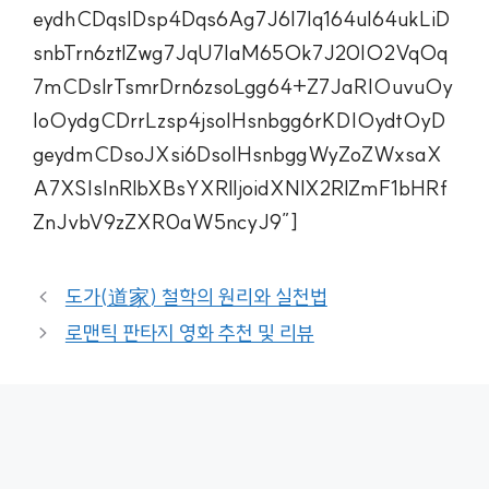
eydhCDqsIDsp4Dqs6Ag7J6I7Iq164uI64ukLiD
snbTrn6ztlZwg7JqU7IaM65Ok7J20IO2VqOq
7mCDslrTsmrDrn6zsoLgg64+Z7JaRIOuvuOy
IoOydgCDrrLzsp4jsoIHsnbgg6rKDIOydtOyD
geydmCDsoJXsi6DsoIHsnbggWyZoZWxsaX
A7XSIsInRlbXBsYXRlIjoidXNlX2RlZmF1bHRf
ZnJvbV9zZXR0aW5ncyJ9″]
도가(道家) 철학의 원리와 실천법
로맨틱 판타지 영화 추천 및 리뷰