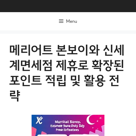
컨
텐
Menu
츠
로
건
메리어트 본보이와 신세
너
계면세점 제휴로 확장된
뛰
기
포인트 적립 및 활용 전
략