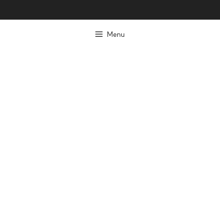
컨
텐
Menu
츠
로
건
너
뛰
기