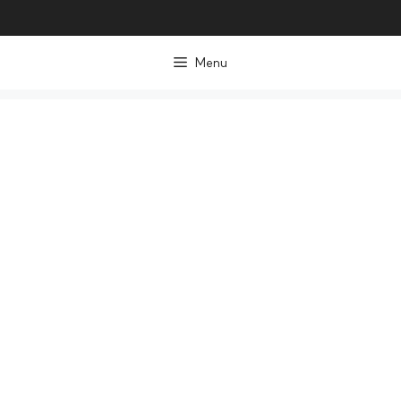
컨
텐
Menu
츠
로
건
너
뛰
기