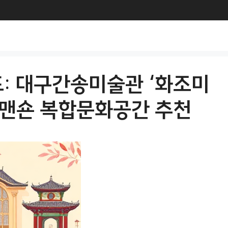
: 대구간송미술관 ‘화조미
춘맨숀 복합문화공간 추천