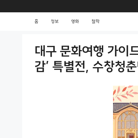
컨
텐
홈
정보
영화
철학
츠
로
건
대구 문화여행 가이드
너
감’ 특별전, 수창청
뛰
기