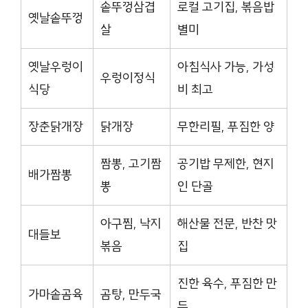
솥뚜껑삼겹
로컬 고기집, 볶음밥
옛날솥뚜껑
살
별미
옛날우렁이
아침식사 가능, 가성
우렁이정식
식당
비 최고
장춘닭개장
닭개장
무한리필, 푸짐한 양
짬뽕, 고기짬
공기밥 무제한, 현지
배가짬뽕
뽕
인 단골
아구찜, 낙지
해산물 전문, 반찬 맛
대들보
볶음
집
진한 육수, 푸짐한 만
가마솥곰육
곰탕, 만두국
두