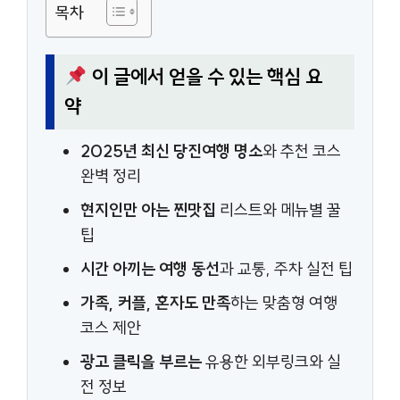
목차
이 글에서 얻을 수 있는 핵심 요
약
2025년 최신 당진여행 명소
와 추천 코스
완벽 정리
현지인만 아는 찐맛집
리스트와 메뉴별 꿀
팁
시간 아끼는 여행 동선
과 교통, 주차 실전 팁
가족, 커플, 혼자도 만족
하는 맞춤형 여행
코스 제안
광고 클릭을 부르는
유용한 외부링크와 실
전 정보