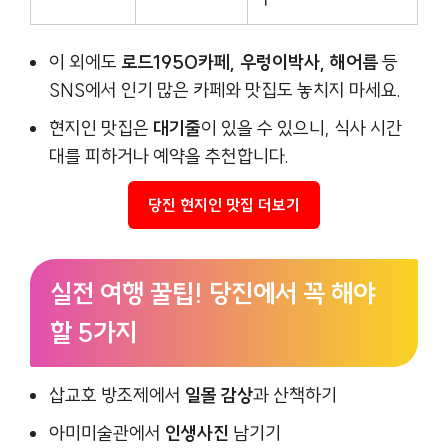
이 외에도
로드1950카페, 우렁이박사, 해어름
등
SNS에서 인기 많은 카페와 맛집도 놓치지 마세요.
현지인 맛집은
대기줄
이 있을 수 있으니, 식사 시간
대를 피하거나 예약을 추천합니다.
당진 현지인 맛집 더보기
실전 여행 꿀팁! 당진에서 꼭 해야
할 5가지
삽교호 방조제에서
일몰 감상
과 산책하기
아미미술관에서
인생사진
남기기