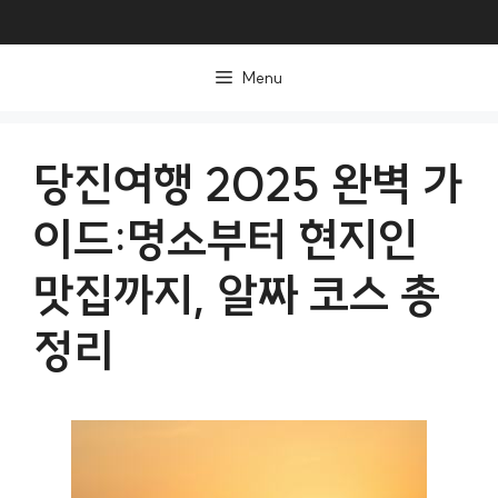
컨
텐
Menu
츠
로
건
당진여행 2025 완벽 가
너
이드:명소부터 현지인
뛰
기
맛집까지, 알짜 코스 총
정리