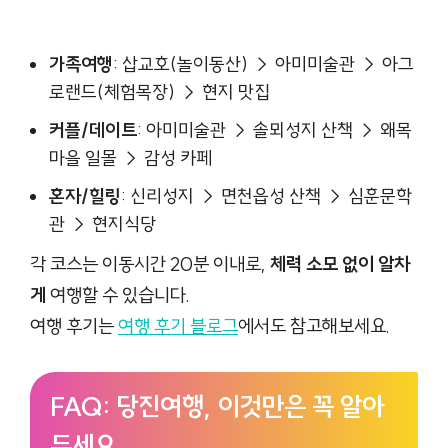
가족여행
: 삽교호(놀이동산) → 아미미술관 → 아그
로랜드(체험목장) → 현지 맛집
커플/데이트
: 아미미술관 → 솔뫼성지 산책 → 왜목
마을 일몰 → 감성 카페
혼자/힐링
: 신리성지 → 면천읍성 산책 → 심훈문학
관 → 현지식당
각 코스는 이동시간 20분 이내로,
체력 소모 없이 알차
게
여행할 수 있습니다.
여행 후기는
여행 후기 블로그
에서도 참고해보세요.
FAQ: 당진여행, 이것만은 꼭 알아
두세요