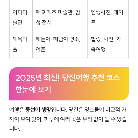
아미미
폐교 개조 미술관, 감
인생사진, 데이
술관
성 전시
트
왜목마
해돋이·해넘이 명소,
힐링, 사진, 가
을
어촌
족여행
2025년 최신! 당진여행 추천 코스
한눈에 보기
여행은
동선이 생명
입니다. 당진은 명소들이 비교적 가
까이 모여 있어, 하루에 여러 곳을 무리 없이 돌 수 있습
니다.