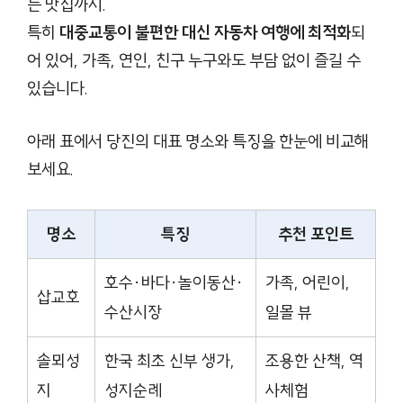
는 맛집까지.
특히
대중교통이 불편한 대신 자동차 여행에 최적화
되
어 있어, 가족, 연인, 친구 누구와도 부담 없이 즐길 수
있습니다.
아래 표에서 당진의 대표 명소와 특징을 한눈에 비교해
보세요.
명소
특징
추천 포인트
호수·바다·놀이동산·
가족, 어린이,
삽교호
수산시장
일몰 뷰
솔뫼성
한국 최초 신부 생가,
조용한 산책, 역
지
성지순례
사체험