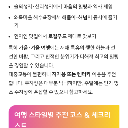
솔뫼성지·신리성지에서
마음의 힐링
과 역사 체험
왜목마을 해수욕장에서
해돋이·해넘이
동시에 즐기
기
현지인 맛집에서
로컬푸드
제대로 맛보기
특히
가을·겨울 여행
에는 서해 특유의 쨍한 하늘과 선
선한 바람, 그리고 한적한 분위기가 더해져 최고의 힐링
을 경험할 수 있습니다.
대중교통이 불편하니
자가용 또는 렌터카
이용을 추천
합니다. 주차장은 대부분 넉넉하지만, 주말에는 인기 명
소 주차장이 혼잡할 수 있으니 참고하세요.
여행 스타일별 추천 코스 & 체크리
스트