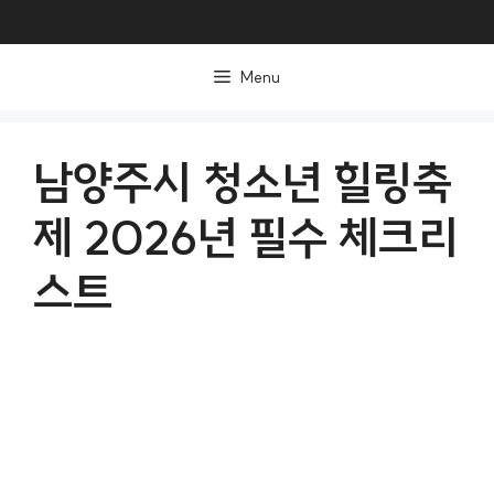
컨
텐
Menu
츠
로
건
남양주시 청소년 힐링축
너
제 2026년 필수 체크리
뛰
기
스트