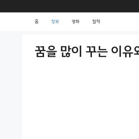
컨
텐
홈
정보
영화
철학
츠
로
건
꿈을 많이 꾸는 이유
너
뛰
기