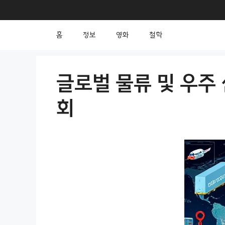
컨
텐
홈
정보
영화
철학
츠
로
건
글로벌 물류 및 우주
너
회
뛰
기