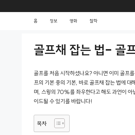
컨
텐
홈
정보
영화
철학
츠
로
건
골프채 잡는 법- 골프
너
뛰
골프를 처음 시작하셨나요? 아니면 이미 골프를
기
프의 기본 중의 기본, 바로 골프채 잡는 법에 
며, 스윙의 70%를 좌우한다고 해도 과언이 아
이드될 수 있기를 바랍니다!
목차