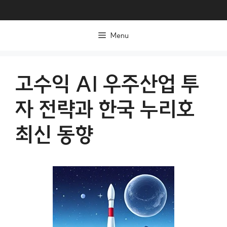
컨
텐
Menu
츠
로
건
고수익 AI 우주산업 투
너
자 전략과 한국 누리호
뛰
기
최신 동향