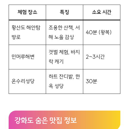
체험 장소
특징
소요 시간
황산도 해안탐
조용한 산책, 서
40분 (왕복)
방로
해 노을 감상
갯벌 체험, 바지
민머루해변
2~3시간
락 캐기
하트 잔디밭, 한
온수리성당
30분
옥 성당
강화도 숨은 맛집 정보