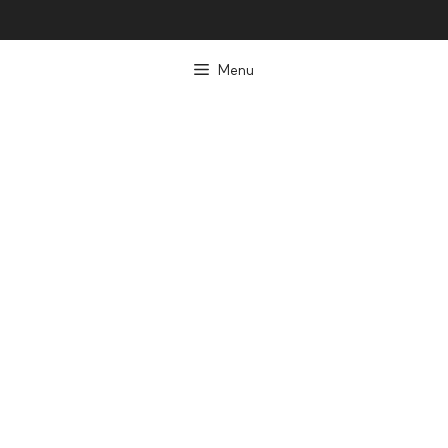
컨
텐
Menu
츠
로
건
너
뛰
기