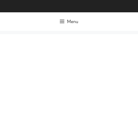
컨
텐
Menu
츠
로
건
너
뛰
기