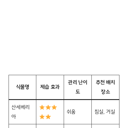
관리 난이
추천 배치
식물명
제습 효과
도
장소
산세베리
쉬움
침실, 거실
아