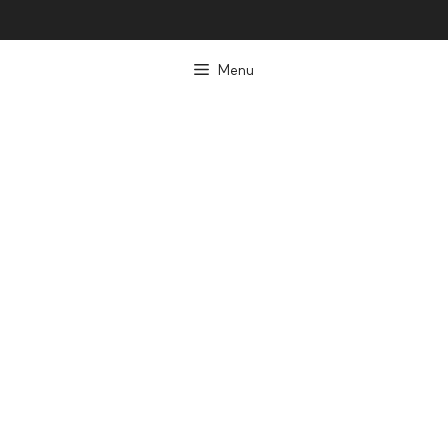
컨
텐
Menu
츠
로
건
너
뛰
기