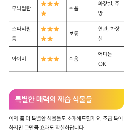
화장실, 주
무늬접란
쉬움
방
스파티필
현관, 화장
보통
름
실
어디든
아이비
쉬움
OK
특별한 매력의 제습 식물들
이제 좀 더 특별한 식물들도 소개해드릴게요. 조금 특이
하지만 그만큼 효과도 확실하답니다.